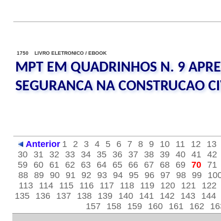
1750 LIVRO ELETRONICO / EBOOK
MPT EM QUADRINHOS N. 9 APRE
SEGURANCA NA CONSTRUCAO CI
Anterior
1
2
3
4
5
6
7
8
9
10
11
12
13
30
31
32
33
34
35
36
37
38
39
40
41
42
59
60
61
62
63
64
65
66
67
68
69
70
71
88
89
90
91
92
93
94
95
96
97
98
99
10
113
114
115
116
117
118
119
120
121
122
135
136
137
138
139
140
141
142
143
144
157
158
159
160
161
162
16