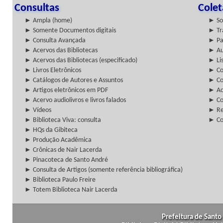
Consultas
Cole
► Ampla (home)
► So
► Somente Documentos digitais
► Tr
► Consulta Avançada
► Pa
► Acervos das Bibliotecas
► Au
► Acervos das Bibliotecas (especificado)
► Lis
► Livros Eletrônicos
► Col
► Catálogos de Autores e Assuntos
► Co
► Artigos eletrônicos em PDF
► Ac
► Acervo audiolivros e livros falados
► Co
► Vídeos
► Re
► Biblioteca Viva: consulta
► Co
► HQs da Gibiteca
► Produção Acadêmica
► Crônicas de Nair Lacerda
► Pinacoteca de Santo André
► Consulta de Artigos (somente referência bibliográfica)
► Biblioteca Paulo Freire
► Totem Biblioteca Nair Lacerda
Prefeitura de Santo 