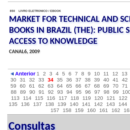
850 LIVRO ELETRONICO / EBOOK
MARKET FOR TECHNICAL AND SCI
BOOKS IN BRAZIL (THE): PUBLIC
ACCESS TO KNOWLEDGE
CANAL6, 2009
Anterior
1
2
3
4
5
6
7
8
9
10
11
12
13
30
31
32
33
34
35
36
37
38
39
40
41
42
59
60
61
62
63
64
65
66
67
68
69
70
71
88
89
90
91
92
93
94
95
96
97
98
99
10
113
114
115
116
117
118
119
120
121
122
135
136
137
138
139
140
141
142
143
144
157
158
159
160
161
162
16
Consultas