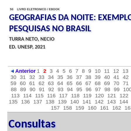
50 LIVRO ELETRONICO / EBOOK
GEOGRAFIAS DA NOITE: EXEMPL
PESQUISAS NO BRASIL
TURRA NETO, NECIO
ED. UNESP, 2021
Anterior
1
2
3
4
5
6
7
8
9
10
11
12
13
30
31
32
33
34
35
36
37
38
39
40
41
42
59
60
61
62
63
64
65
66
67
68
69
70
71
88
89
90
91
92
93
94
95
96
97
98
99
10
113
114
115
116
117
118
119
120
121
122
135
136
137
138
139
140
141
142
143
144
157
158
159
160
161
162
16
Consultas