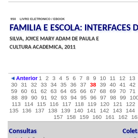
950 LIVRO ELETRONICO / EBOOK
FAMILIA E ESCOLA: INTERFACES 
SILVA, JOYCE MARY ADAM DE PAULA E
CULTURA ACADEMICA, 2011
Anterior
1
2
3
4
5
6
7
8
9
10
11
12
13
30
31
32
33
34
35
36
37
38
39
40
41
42
59
60
61
62
63
64
65
66
67
68
69
70
71
88
89
90
91
92
93
94
95
96
97
98
99
10
113
114
115
116
117
118
119
120
121
122
135
136
137
138
139
140
141
142
143
144
157
158
159
160
161
162
16
Consultas
Cole