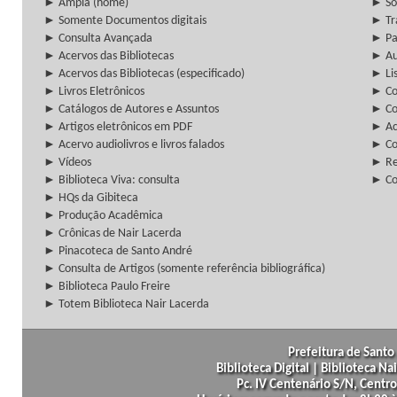
► Ampla (home)
► So
► Somente Documentos digitais
► Tr
► Consulta Avançada
► Pa
► Acervos das Bibliotecas
► Au
► Acervos das Bibliotecas (especificado)
► Lis
► Livros Eletrônicos
► Col
► Catálogos de Autores e Assuntos
► Co
► Artigos eletrônicos em PDF
► Ac
► Acervo audiolivros e livros falados
► Co
► Vídeos
► Re
► Biblioteca Viva: consulta
► Co
► HQs da Gibiteca
► Produção Acadêmica
► Crônicas de Nair Lacerda
► Pinacoteca de Santo André
► Consulta de Artigos (somente referência bibliográfica)
► Biblioteca Paulo Freire
► Totem Biblioteca Nair Lacerda
Prefeitura de Santo 
Biblioteca Digital | Biblioteca N
Pc. IV Centenário S/N, Centro