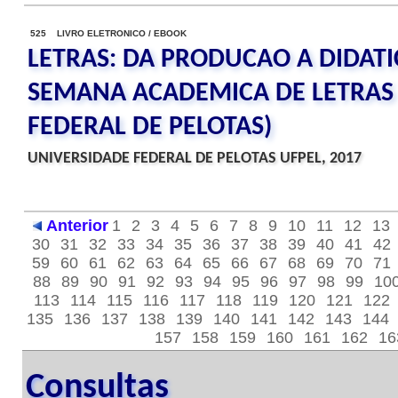
525 LIVRO ELETRONICO / EBOOK
LETRAS: DA PRODUCAO A DIDATIC
SEMANA ACADEMICA DE LETRAS
FEDERAL DE PELOTAS)
UNIVERSIDADE FEDERAL DE PELOTAS UFPEL, 2017
Anterior
1
2
3
4
5
6
7
8
9
10
11
12
13
30
31
32
33
34
35
36
37
38
39
40
41
42
59
60
61
62
63
64
65
66
67
68
69
70
71
88
89
90
91
92
93
94
95
96
97
98
99
10
113
114
115
116
117
118
119
120
121
122
135
136
137
138
139
140
141
142
143
144
157
158
159
160
161
162
16
Consultas