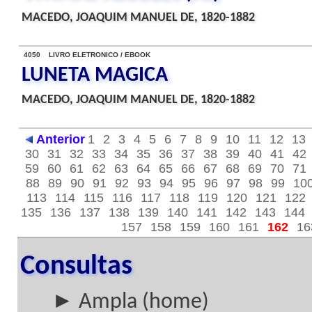
MACEDO, JOAQUIM MANUEL DE, 1820-1882
4050 LIVRO ELETRONICO / EBOOK
LUNETA MAGICA
MACEDO, JOAQUIM MANUEL DE, 1820-1882
Anterior
1
2
3
4
5
6
7
8
9
10
11
12
13
30
31
32
33
34
35
36
37
38
39
40
41
42
59
60
61
62
63
64
65
66
67
68
69
70
71
88
89
90
91
92
93
94
95
96
97
98
99
10
113
114
115
116
117
118
119
120
121
122
135
136
137
138
139
140
141
142
143
144
157
158
159
160
161
162
16
Consultas
► Ampla (home)