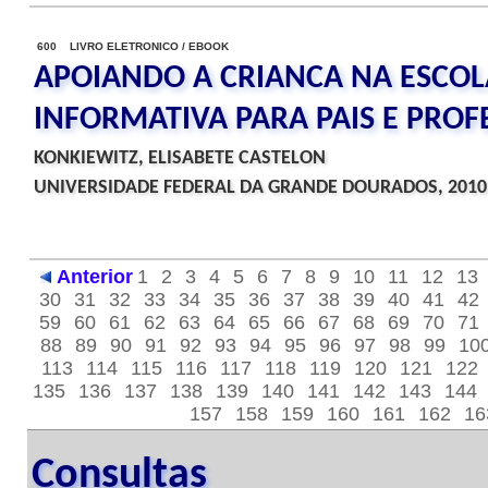
600 LIVRO ELETRONICO / EBOOK
APOIANDO A CRIANCA NA ESCOL
INFORMATIVA PARA PAIS E PROF
KONKIEWITZ, ELISABETE CASTELON
UNIVERSIDADE FEDERAL DA GRANDE DOURADOS, 2010
Anterior
1
2
3
4
5
6
7
8
9
10
11
12
13
30
31
32
33
34
35
36
37
38
39
40
41
42
59
60
61
62
63
64
65
66
67
68
69
70
71
88
89
90
91
92
93
94
95
96
97
98
99
10
113
114
115
116
117
118
119
120
121
122
135
136
137
138
139
140
141
142
143
144
157
158
159
160
161
162
16
Consultas