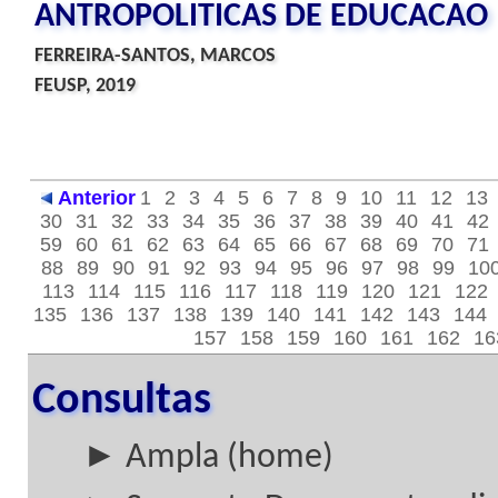
ANTROPOLITICAS DE EDUCACAO
FERREIRA-SANTOS, MARCOS
FEUSP, 2019
Anterior
1
2
3
4
5
6
7
8
9
10
11
12
13
30
31
32
33
34
35
36
37
38
39
40
41
42
59
60
61
62
63
64
65
66
67
68
69
70
71
88
89
90
91
92
93
94
95
96
97
98
99
10
113
114
115
116
117
118
119
120
121
122
135
136
137
138
139
140
141
142
143
144
157
158
159
160
161
162
16
Consultas
► Ampla (home)