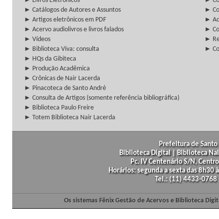
► Livros Eletrônicos
► Col
► Catálogos de Autores e Assuntos
► Co
► Artigos eletrônicos em PDF
► Ac
► Acervo audiolivros e livros falados
► Co
► Vídeos
► Re
► Biblioteca Viva: consulta
► Co
► HQs da Gibiteca
► Produção Acadêmica
► Crônicas de Nair Lacerda
► Pinacoteca de Santo André
► Consulta de Artigos (somente referência bibliográfica)
► Biblioteca Paulo Freire
► Totem Biblioteca Nair Lacerda
Prefeitura de Santo 
Biblioteca Digital | Biblioteca N
Pc. IV Centenário S/N, Centro
Horários: segunda a sexta das 8h30
Tel.: (11) 4433-0768
Os sistemas Fênix Gestão de Acervos e Biblioteca Dig