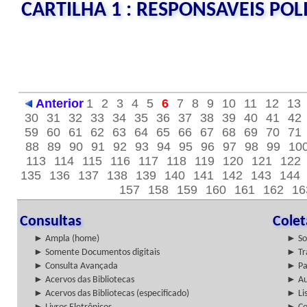
CARTILHA 1 : RESPONSAVEIS POL
Anterior
1
2
3
4
5
6
7
8
9
10
11
12
13
30
31
32
33
34
35
36
37
38
39
40
41
42
59
60
61
62
63
64
65
66
67
68
69
70
71
88
89
90
91
92
93
94
95
96
97
98
99
10
113
114
115
116
117
118
119
120
121
122
135
136
137
138
139
140
141
142
143
144
157
158
159
160
161
162
16
Consultas
Cole
► Ampla (home)
► So
► Somente Documentos digitais
► Tr
► Consulta Avançada
► Pa
► Acervos das Bibliotecas
► Au
► Acervos das Bibliotecas (especificado)
► Lis