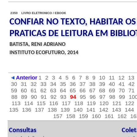
2350 LIVRO ELETRONICO / EBOOK
CONFIAR NO TEXTO, HABITAR OS
PRATICAS DE LEITURA EM BIBLI
BATISTA, RENI ADRIANO
INSTITUTO ECOFUTURO, 2014
Anterior
1
2
3
4
5
6
7
8
9
10
11
12
13
30
31
32
33
34
35
36
37
38
39
40
41
42
59
60
61
62
63
64
65
66
67
68
69
70
71
88
89
90
91
92
93
94
95
96
97
98
99
10
113
114
115
116
117
118
119
120
121
122
135
136
137
138
139
140
141
142
143
144
157
158
159
160
161
162
16
Consultas
Cole