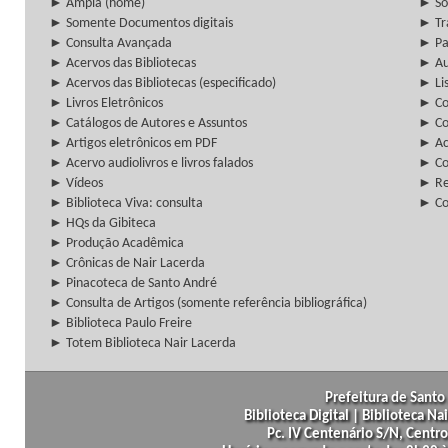
► Ampla (home)
► So
► Somente Documentos digitais
► Tr
► Consulta Avançada
► Pa
► Acervos das Bibliotecas
► Au
► Acervos das Bibliotecas (especificado)
► Lis
► Livros Eletrônicos
► Col
► Catálogos de Autores e Assuntos
► Co
► Artigos eletrônicos em PDF
► Ac
► Acervo audiolivros e livros falados
► Co
► Vídeos
► Re
► Biblioteca Viva: consulta
► Co
► HQs da Gibiteca
► Produção Acadêmica
► Crônicas de Nair Lacerda
► Pinacoteca de Santo André
► Consulta de Artigos (somente referência bibliográfica)
► Biblioteca Paulo Freire
► Totem Biblioteca Nair Lacerda
Prefeitura de Santo 
Biblioteca Digital | Biblioteca N
Pc. IV Centenário S/N, Centro