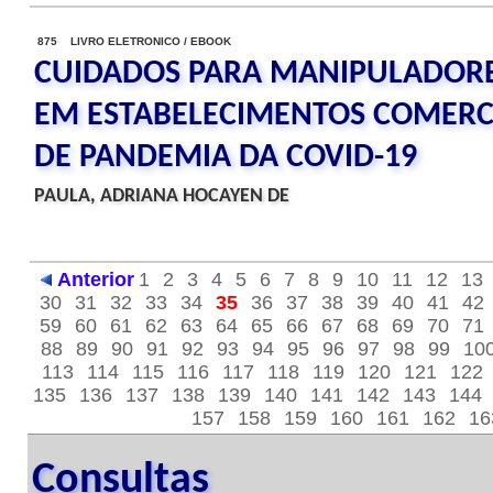
875 LIVRO ELETRONICO / EBOOK
CUIDADOS PARA MANIPULADORE
EM ESTABELECIMENTOS COMERC
DE PANDEMIA DA COVID-19
PAULA, ADRIANA HOCAYEN DE
Anterior
1
2
3
4
5
6
7
8
9
10
11
12
13
30
31
32
33
34
35
36
37
38
39
40
41
42
59
60
61
62
63
64
65
66
67
68
69
70
71
88
89
90
91
92
93
94
95
96
97
98
99
10
113
114
115
116
117
118
119
120
121
122
135
136
137
138
139
140
141
142
143
144
157
158
159
160
161
162
16
Consultas