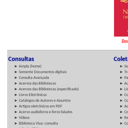
Do
Consultas
Cole
► Ampla (home)
► So
► Somente Documentos digitais
► Tr
► Consulta Avançada
► Pa
► Acervos das Bibliotecas
► Au
► Acervos das Bibliotecas (especificado)
► Lis
► Livros Eletrônicos
► Col
► Catálogos de Autores e Assuntos
► Co
► Artigos eletrônicos em PDF
► Ac
► Acervo audiolivros e livros falados
► Co
► Vídeos
► Re
► Biblioteca Viva: consulta
► Co