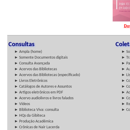
Do
Consultas
Cole
► Ampla (home)
► So
► Somente Documentos digitais
► Tr
► Consulta Avançada
► Pa
► Acervos das Bibliotecas
► Au
► Acervos das Bibliotecas (especificado)
► Lis
► Livros Eletrônicos
► Col
► Catálogos de Autores e Assuntos
► Co
► Artigos eletrônicos em PDF
► Ac
► Acervo audiolivros e livros falados
► Co
► Vídeos
► Re
► Biblioteca Viva: consulta
► Co
► HQs da Gibiteca
► Produção Acadêmica
► Crônicas de Nair Lacerda