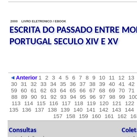
2000 LIVRO ELETRONICO / EBOOK
ESCRITA DO PASSADO ENTRE MON
PORTUGAL SECULO XIV E XV
Anterior
1
2
3
4
5
6
7
8
9
10
11
12
13
30
31
32
33
34
35
36
37
38
39
40
41
42
59
60
61
62
63
64
65
66
67
68
69
70
71
88
89
90
91
92
93
94
95
96
97
98
99
10
113
114
115
116
117
118
119
120
121
122
135
136
137
138
139
140
141
142
143
144
157
158
159
160
161
162
16
Consultas
Cole