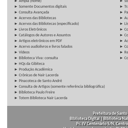
► Ampla (home)
► So
► Somente Documentos digitais
► Tr
► Consulta Avançada
► Pa
► Acervos das Bibliotecas
► Au
► Acervos das Bibliotecas (especificado)
► Lis
► Livros Eletrônicos
► Col
► Catálogos de Autores e Assuntos
► Co
► Artigos eletrônicos em PDF
► Ac
► Acervo audiolivros e livros falados
► Co
► Vídeos
► Re
► Biblioteca Viva: consulta
► Co
► HQs da Gibiteca
► Produção Acadêmica
► Crônicas de Nair Lacerda
► Pinacoteca de Santo André
► Consulta de Artigos (somente referência bibliográfica)
► Biblioteca Paulo Freire
► Totem Biblioteca Nair Lacerda
Prefeitura de Santo 
Biblioteca Digital | Biblioteca N
Pc. IV Centenário S/N, Centro