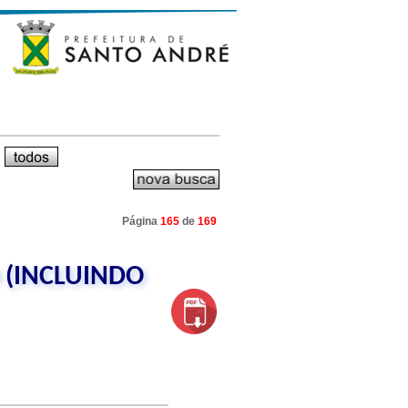
Página
165
de
169
 (INCLUINDO