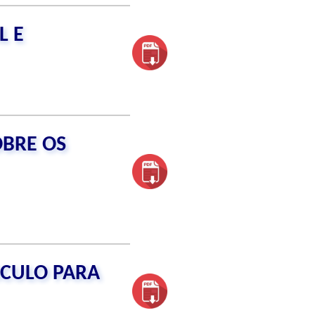
L E
OBRE OS
ICULO PARA