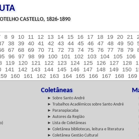
EUTA
OTELHO CASTELLO, 1826-1890
7
8
9
10
11
12
13
14
15
16
17
18
19
20
21
37
38
39
40
41
42
43
44
45
46
47
48
49
50
66
67
68
69
70
71
72
73
74
75
76
77
78
79
95
96
97
98
99
100
101
102
103
104
105
106
8
119
120
121
122
123
124
125
126
127
128
1
0
141
142
143
144
145
146
147
148
149
150
1
159
160
161
162
163
164
165
166
167
168
169
Coletâneas
Ma
► Sobre Santo André
► Trabalhos Acadêmicos sobre Santo André
► Paranapiacaba
► Autores da Região
o)
► Lista de Coletâneas
► Coletânea bibliotecas, leitura e literatura
► Coletânea Gestão Cultural