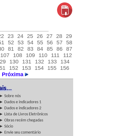
22
23
24
25
26
27
28
29
51
52
53
54
55
56
57
58
80
81
82
83
84
85
86
87
107
108
109
110
111
112
29
130
131
132
133
134
51
152
153
154
155
156
Próxima
is...
► Sobre nós
► Dados e indicadores 1
► Dados e indicadores 2
► Lista de Livros Eletrônicos
► Obras recém chegadas
► Sócio
► Envie seu comentário