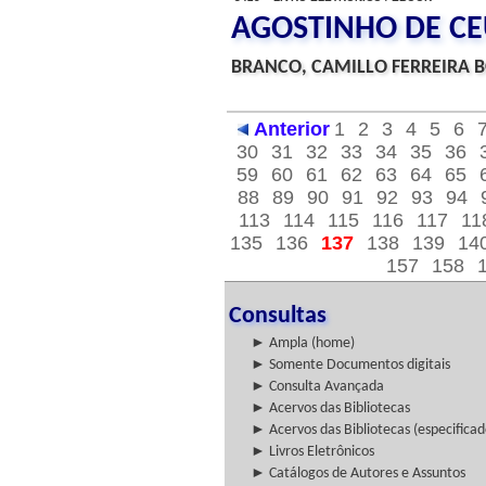
AGOSTINHO DE C
BRANCO, CAMILLO FERREIRA B
Anterior
1
2
3
4
5
6
30
31
32
33
34
35
36
59
60
61
62
63
64
65
88
89
90
91
92
93
94
113
114
115
116
117
11
135
136
137
138
139
14
157
158
Consultas
► Ampla (home)
► Somente Documentos digitais
► Consulta Avançada
► Acervos das Bibliotecas
► Acervos das Bibliotecas (especificad
► Livros Eletrônicos
► Catálogos de Autores e Assuntos