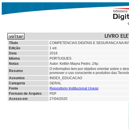
LIVRO EL
Título
COMPETENCIAS DIGITAIS E SEGURANCA NA IN
Edição
1 ed.
Data
2016
Idioma
PORTUGUES
Notas
Autor: Ketilin Mayra Pedro. 24p.
O informativo tem por objetivo orientar sobre o d
Resumo
promover o uso consciente e produtivo das Tecnol
Assuntos
INDEX_EDUCACAO
Categoria
GERAL
Fonte
Repositorio Institucional Unesp
Formato de Arquivo
PDF
Acesso em
27/04/2020