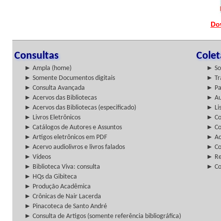
Do
Consultas
Cole
► Ampla (home)
► So
► Somente Documentos digitais
► Tr
► Consulta Avançada
► Pa
► Acervos das Bibliotecas
► Au
► Acervos das Bibliotecas (especificado)
► Lis
► Livros Eletrônicos
► Col
► Catálogos de Autores e Assuntos
► Co
► Artigos eletrônicos em PDF
► Ac
► Acervo audiolivros e livros falados
► Co
► Vídeos
► Re
► Biblioteca Viva: consulta
► Co
► HQs da Gibiteca
► Produção Acadêmica
► Crônicas de Nair Lacerda
► Pinacoteca de Santo André
► Consulta de Artigos (somente referência bibliográfica)