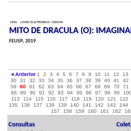
1500 LIVRO ELETRONICO / EBOOK
MITO DE DRACULA (O): IMAGIN
FEUSP, 2019
Anterior
1
2
3
4
5
6
7
8
9
10
11
12
13
30
31
32
33
34
35
36
37
38
39
40
41
42
59
60
61
62
63
64
65
66
67
68
69
70
71
88
89
90
91
92
93
94
95
96
97
98
99
10
113
114
115
116
117
118
119
120
121
122
135
136
137
138
139
140
141
142
143
144
157
158
159
160
161
162
16
Consultas
Cole