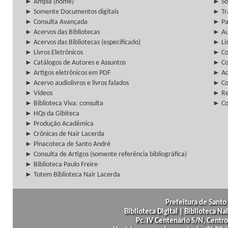
► Ampla (home)
► So
► Somente Documentos digitais
► Tr
► Consulta Avançada
► Pa
► Acervos das Bibliotecas
► Au
► Acervos das Bibliotecas (especificado)
► Lis
► Livros Eletrônicos
► Col
► Catálogos de Autores e Assuntos
► Co
► Artigos eletrônicos em PDF
► Ac
► Acervo audiolivros e livros falados
► Co
► Vídeos
► Re
► Biblioteca Viva: consulta
► Co
► HQs da Gibiteca
► Produção Acadêmica
► Crônicas de Nair Lacerda
► Pinacoteca de Santo André
► Consulta de Artigos (somente referência bibliográfica)
► Biblioteca Paulo Freire
► Totem Biblioteca Nair Lacerda
Prefeitura de Santo 
Biblioteca Digital | Biblioteca N
Pc. IV Centenário S/N, Centro