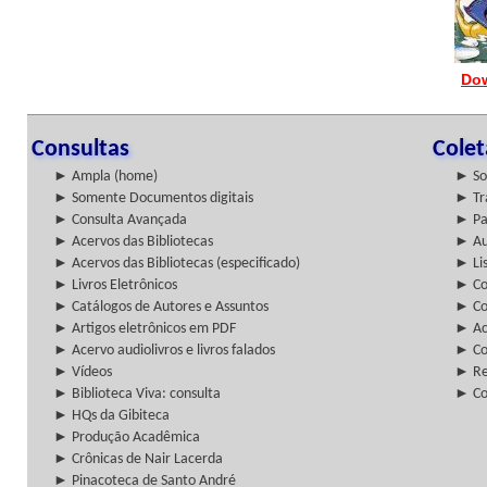
Dow
Consultas
Cole
► Ampla (home)
► So
► Somente Documentos digitais
► Tr
► Consulta Avançada
► Pa
► Acervos das Bibliotecas
► Au
► Acervos das Bibliotecas (especificado)
► Lis
► Livros Eletrônicos
► Col
► Catálogos de Autores e Assuntos
► Co
► Artigos eletrônicos em PDF
► Ac
► Acervo audiolivros e livros falados
► Co
► Vídeos
► Re
► Biblioteca Viva: consulta
► Co
► HQs da Gibiteca
► Produção Acadêmica
► Crônicas de Nair Lacerda
► Pinacoteca de Santo André