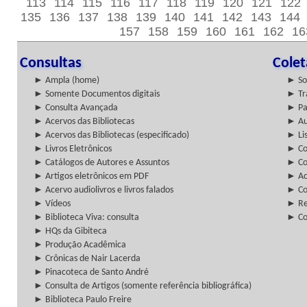
113
114
115
116
117
118
119
120
121
122
135
136
137
138
139
140
141
142
143
144
157
158
159
160
161
162
16
Consultas
Cole
► Ampla (home)
► So
► Somente Documentos digitais
► Tr
► Consulta Avançada
► Pa
► Acervos das Bibliotecas
► Au
► Acervos das Bibliotecas (especificado)
► Lis
► Livros Eletrônicos
► Col
► Catálogos de Autores e Assuntos
► Co
► Artigos eletrônicos em PDF
► Ac
► Acervo audiolivros e livros falados
► Co
► Vídeos
► Re
► Biblioteca Viva: consulta
► Co
► HQs da Gibiteca
► Produção Acadêmica
► Crônicas de Nair Lacerda
► Pinacoteca de Santo André
► Consulta de Artigos (somente referência bibliográfica)
► Biblioteca Paulo Freire