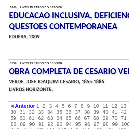
3849 LIVRO ELETRONICO / EBOOK
EDUCACAO INCLUSIVA, DEFICIEN
QUESTOES CONTEMPORANEA
EDUFBA, 2009
3850 LIVRO ELETRONICO / EBOOK
OBRA COMPLETA DE CESARIO VE
VERDE, JOSE JOAQUIM CESARIO, 1855-1886
LIVROS HORIZONTE,
Anterior
1
2
3
4
5
6
7
8
9
10
11
12
13
30
31
32
33
34
35
36
37
38
39
40
41
42
59
60
61
62
63
64
65
66
67
68
69
70
71
88
89
90
91
92
93
94
95
96
97
98
99
10