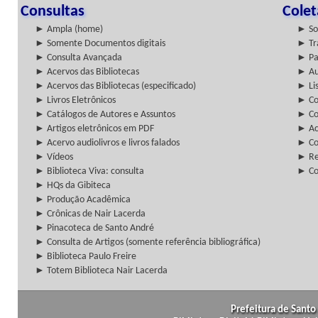
Consultas
Cole
► Ampla (home)
► So
► Somente Documentos digitais
► Tr
► Consulta Avançada
► Pa
► Acervos das Bibliotecas
► Au
► Acervos das Bibliotecas (especificado)
► Lis
► Livros Eletrônicos
► Col
► Catálogos de Autores e Assuntos
► Co
► Artigos eletrônicos em PDF
► Ac
► Acervo audiolivros e livros falados
► Co
► Vídeos
► Re
► Biblioteca Viva: consulta
► Co
► HQs da Gibiteca
► Produção Acadêmica
► Crônicas de Nair Lacerda
► Pinacoteca de Santo André
► Consulta de Artigos (somente referência bibliográfica)
► Biblioteca Paulo Freire
► Totem Biblioteca Nair Lacerda
Prefeitura de Santo 