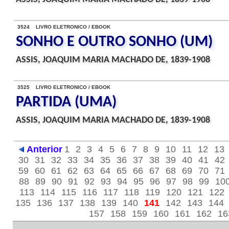
3524 LIVRO ELETRONICO / EBOOK
SONHO E OUTRO SONHO (UM)
ASSIS, JOAQUIM MARIA MACHADO DE, 1839-1908
3525 LIVRO ELETRONICO / EBOOK
PARTIDA (UMA)
ASSIS, JOAQUIM MARIA MACHADO DE, 1839-1908
Anterior
1
2
3
4
5
6
7
8
9
10
11
12
13
30
31
32
33
34
35
36
37
38
39
40
41
42
59
60
61
62
63
64
65
66
67
68
69
70
71
88
89
90
91
92
93
94
95
96
97
98
99
10
113
114
115
116
117
118
119
120
121
122
135
136
137
138
139
140
141
142
143
144
157
158
159
160
161
162
16