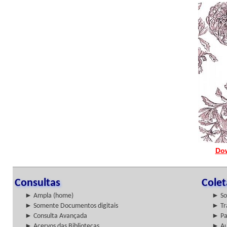
Do
Consultas
Cole
► Ampla (home)
► So
► Somente Documentos digitais
► Tr
► Consulta Avançada
► Pa
► Acervos das Bibliotecas
► Au