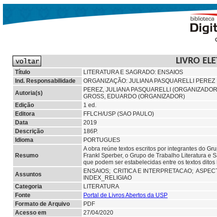
LIVRO EL
Título
LITERATURA E SAGRADO: ENSAIOS
Ind. Responsabilidade
ORGANIZAÇÃO: JULIANA PASQUARELLI PEREZ
PEREZ, JULIANA PASQUARELLI (ORGANIZADOR
Autoria(s)
GROSS, EDUARDO (ORGANIZADOR)
Edição
1 ed.
Editora
FFLCH/USP (SAO PAULO)
Data
2019
Descrição
186P.
Idioma
PORTUGUES
A obra reúne textos escritos por integrantes do G
Resumo
Frankl Sperber, o Grupo de Trabalho Literatura e 
que podem ser estabelecidas entre os textos ditos 
ENSAIOS;
CRITICA E INTERPRETACAO;
ASPEC
Assuntos
INDEX_RELIGIAO
Categoria
LITERATURA
Fonte
Portal de Livros Abertos da USP
Formato de Arquivo
PDF
Acesso em
27/04/2020