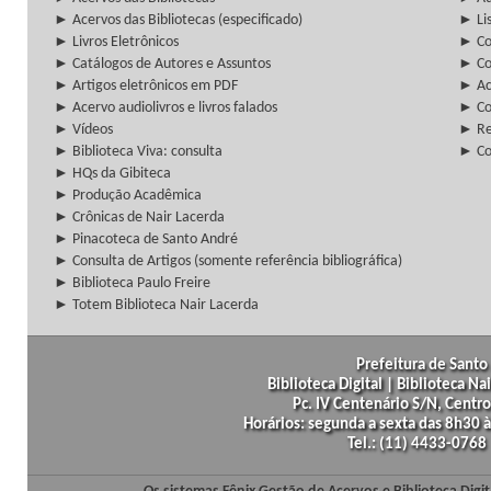
► Acervos das Bibliotecas (especificado)
► Lis
► Livros Eletrônicos
► Col
► Catálogos de Autores e Assuntos
► Co
► Artigos eletrônicos em PDF
► Ac
► Acervo audiolivros e livros falados
► Co
► Vídeos
► Re
► Biblioteca Viva: consulta
► Co
► HQs da Gibiteca
► Produção Acadêmica
► Crônicas de Nair Lacerda
► Pinacoteca de Santo André
► Consulta de Artigos (somente referência bibliográfica)
► Biblioteca Paulo Freire
► Totem Biblioteca Nair Lacerda
Prefeitura de Santo 
Biblioteca Digital | Biblioteca N
Pc. IV Centenário S/N, Centro
Horários: segunda a sexta das 8h30
Tel.: (11) 4433-0768