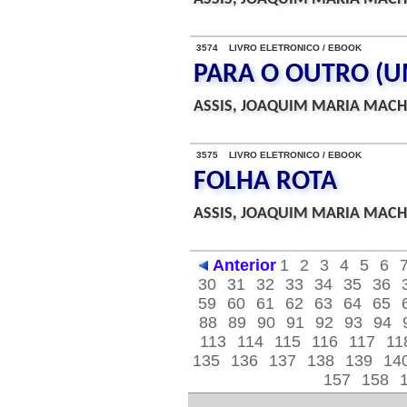
3574 LIVRO ELETRONICO / EBOOK
PARA O OUTRO (U
ASSIS, JOAQUIM MARIA MACH
3575 LIVRO ELETRONICO / EBOOK
FOLHA ROTA
ASSIS, JOAQUIM MARIA MACH
Anterior
1
2
3
4
5
6
30
31
32
33
34
35
36
59
60
61
62
63
64
65
88
89
90
91
92
93
94
113
114
115
116
117
11
135
136
137
138
139
14
157
158