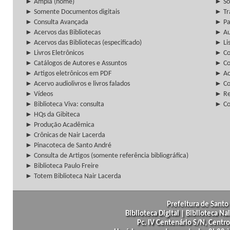
► Ampla (home)
► So
► Somente Documentos digitais
► Tr
► Consulta Avançada
► Pa
► Acervos das Bibliotecas
► Au
► Acervos das Bibliotecas (especificado)
► Lis
► Livros Eletrônicos
► Col
► Catálogos de Autores e Assuntos
► Co
► Artigos eletrônicos em PDF
► Ac
► Acervo audiolivros e livros falados
► Co
► Vídeos
► Re
► Biblioteca Viva: consulta
► Co
► HQs da Gibiteca
► Produção Acadêmica
► Crônicas de Nair Lacerda
► Pinacoteca de Santo André
► Consulta de Artigos (somente referência bibliográfica)
► Biblioteca Paulo Freire
► Totem Biblioteca Nair Lacerda
Prefeitura de Santo 
Biblioteca Digital | Biblioteca N
Pc. IV Centenário S/N, Centro