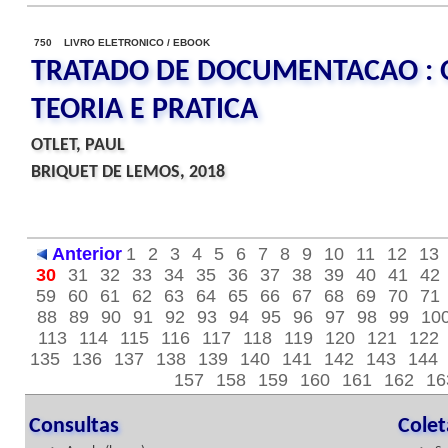
750 LIVRO ELETRONICO / EBOOK
TRATADO DE DOCUMENTACAO : O 
TEORIA E PRATICA
OTLET, PAUL
BRIQUET DE LEMOS, 2018
Anterior
1
2
3
4
5
6
7
8
9
10
11
12
13
30
31
32
33
34
35
36
37
38
39
40
41
42
59
60
61
62
63
64
65
66
67
68
69
70
71
88
89
90
91
92
93
94
95
96
97
98
99
10
113
114
115
116
117
118
119
120
121
122
135
136
137
138
139
140
141
142
143
144
157
158
159
160
161
162
16
Consultas
Cole