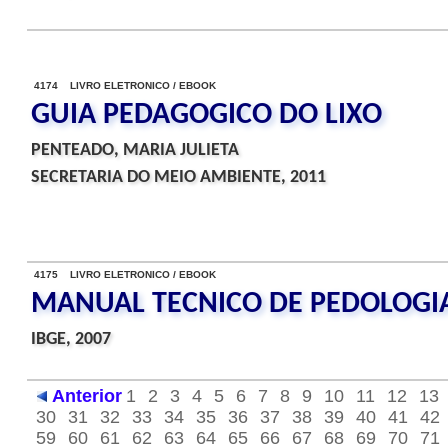
4174 LIVRO ELETRONICO / EBOOK
GUIA PEDAGOGICO DO LIXO
PENTEADO, MARIA JULIETA
SECRETARIA DO MEIO AMBIENTE, 2011
4175 LIVRO ELETRONICO / EBOOK
MANUAL TECNICO DE PEDOLOGI
IBGE, 2007
Anterior
1
2
3
4
5
6
7
8
9
10
11
12
13
30
31
32
33
34
35
36
37
38
39
40
41
42
59
60
61
62
63
64
65
66
67
68
69
70
71