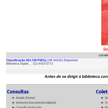
Do
Locali
Classificação 363.728 P387g
| NR 342411 Disponível
Biblioteca Digital, , (11) 4433-0772
Antes de se dirigir à biblioteca c
Consultas
Cole
► Ampla (home)
► So
► Somente Documentos digitais
► Tr
► Consulta Avançada
► Pa