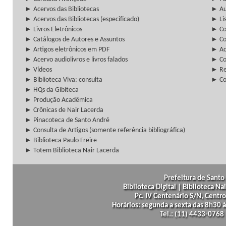
► Acervos das Bibliotecas
► Au
► Acervos das Bibliotecas (especificado)
► Lis
► Livros Eletrônicos
► Col
► Catálogos de Autores e Assuntos
► Co
► Artigos eletrônicos em PDF
► Ac
► Acervo audiolivros e livros falados
► Co
► Vídeos
► Re
► Biblioteca Viva: consulta
► Co
► HQs da Gibiteca
► Produção Acadêmica
► Crônicas de Nair Lacerda
► Pinacoteca de Santo André
► Consulta de Artigos (somente referência bibliográfica)
► Biblioteca Paulo Freire
► Totem Biblioteca Nair Lacerda
Prefeitura de Santo 
Biblioteca Digital | Biblioteca N
Pc. IV Centenário S/N, Centro
Horários: segunda a sexta das 8h30
Tel.: (11) 4433-0768