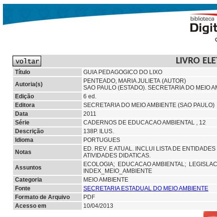
LIVRO EL
Título
GUIA PEDAGOGICO DO LIXO
PENTEADO, MARIA JULIETA (AUTOR)
Autoria(s)
SAO PAULO (ESTADO). SECRETARIA DO MEIO
Edição
6 ed.
Editora
SECRETARIA DO MEIO AMBIENTE (SAO PAULO)
Data
2011
Série
CADERNOS DE EDUCACAO AMBIENTAL , 12
Descrição
138P. ILUS.
Idioma
PORTUGUES
ED. REV. E ATUAL. INCLUI LISTA DE ENTIDAD
Notas
ATIVIDADES DIDATICAS.
ECOLOGIA;
EDUCACAO AMBIENTAL;
LEGISLA
Assuntos
INDEX_MEIO_AMBIENTE
Categoria
MEIO AMBIENTE
Fonte
SECRETARIA ESTADUAL DO MEIO AMBIENTE
Formato de Arquivo
PDF
Acesso em
10/04/2013