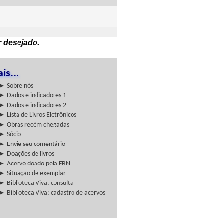
r desejado.
is...
► Sobre nós
► Dados e indicadores 1
► Dados e indicadores 2
► Lista de Livros Eletrônicos
► Obras recém chegadas
► Sócio
► Envie seu comentário
► Doações de livros
► Acervo doado pela FBN
► Situação de exemplar
► Biblioteca Viva: consulta
► Biblioteca Viva: cadastro de acervos