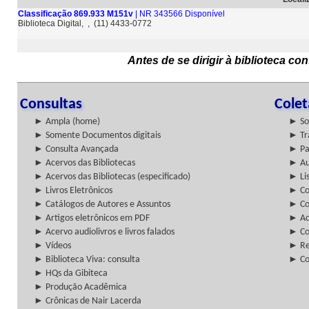
Classificação 869.933 M151v
| NR 343566 Disponível
Biblioteca Digital, , (11) 4433-0772
Antes de se dirigir à biblioteca c
Consultas
Cole
► Ampla (home)
► So
► Somente Documentos digitais
► Tr
► Consulta Avançada
► Pa
► Acervos das Bibliotecas
► Au
► Acervos das Bibliotecas (especificado)
► Lis
► Livros Eletrônicos
► Col
► Catálogos de Autores e Assuntos
► Co
► Artigos eletrônicos em PDF
► Ac
► Acervo audiolivros e livros falados
► Co
► Vídeos
► Re
► Biblioteca Viva: consulta
► Co
► HQs da Gibiteca
► Produção Acadêmica
► Crônicas de Nair Lacerda