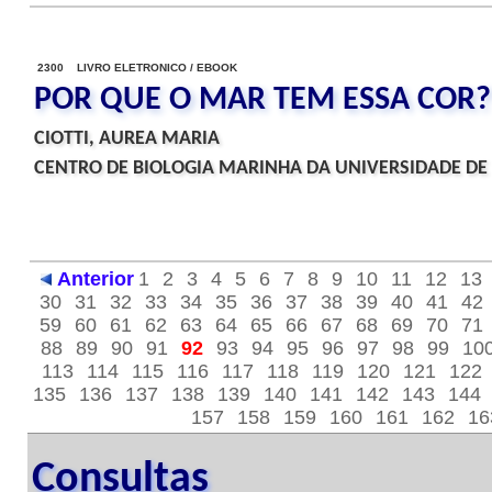
2300 LIVRO ELETRONICO / EBOOK
POR QUE O MAR TEM ESSA COR?
CIOTTI, AUREA MARIA
CENTRO DE BIOLOGIA MARINHA DA UNIVERSIDADE DE 
Anterior
1
2
3
4
5
6
7
8
9
10
11
12
13
30
31
32
33
34
35
36
37
38
39
40
41
42
59
60
61
62
63
64
65
66
67
68
69
70
71
88
89
90
91
92
93
94
95
96
97
98
99
10
113
114
115
116
117
118
119
120
121
122
135
136
137
138
139
140
141
142
143
144
157
158
159
160
161
162
16
Consultas