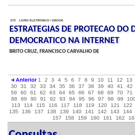
375 LIVRO ELETRONICO / EBOOK
ESTRATEGIAS DE PROTECAO DO 
DEMOCRATICO NA INTERNET
BRITO CRUZ, FRANCISCO CARVALHO DE
Anterior
1
2
3
4
5
6
7
8
9
10
11
12
13
30
31
32
33
34
35
36
37
38
39
40
41
42
59
60
61
62
63
64
65
66
67
68
69
70
71
88
89
90
91
92
93
94
95
96
97
98
99
10
113
114
115
116
117
118
119
120
121
122
135
136
137
138
139
140
141
142
143
144
157
158
159
160
161
162
16