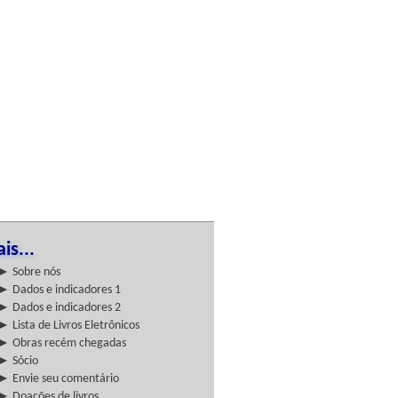
is...
► Sobre nós
► Dados e indicadores 1
► Dados e indicadores 2
► Lista de Livros Eletrônicos
► Obras recém chegadas
► Sócio
► Envie seu comentário
► Doações de livros