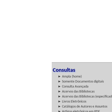
Consultas
► Ampla (home)
► Somente Documentos digitais
► Consulta Avançada
► Acervos das Bibliotecas
► Acervos das Bibliotecas (especificad
► Livros Eletrônicos
► Catálogos de Autores e Assuntos
► Artigos eletrônicos em PDF