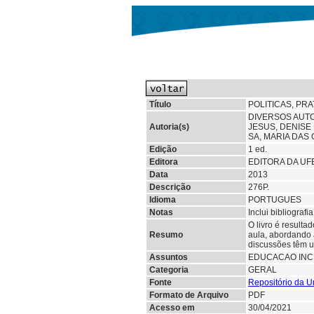
Título
POLITICAS, PR
DIVERSOS AUT
Autoria(s)
JESUS, DENISE
SA, MARIA DAS
Edição
1 ed.
Editora
EDITORA DA UF
Data
2013
Descrição
276P.
Idioma
PORTUGUES
Notas
Inclui bibliografia
O livro é resulta
Resumo
aula, abordando 
discussões têm um
Assuntos
EDUCACAO INC
Categoria
GERAL
Fonte
Repositório da U
Formato de Arquivo
PDF
Acesso em
30/04/2021