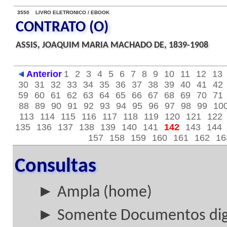
3550 LIVRO ELETRONICO / EBOOK
CONTRATO (O)
ASSIS, JOAQUIM MARIA MACHADO DE, 1839-1908
Anterior
1
2
3
4
5
6
7
8
9
10
11
12
13
30
31
32
33
34
35
36
37
38
39
40
41
42
59
60
61
62
63
64
65
66
67
68
69
70
71
88
89
90
91
92
93
94
95
96
97
98
99
10
113
114
115
116
117
118
119
120
121
122
135
136
137
138
139
140
141
142
143
144
157
158
159
160
161
162
16
Consultas
► Ampla (home)
► Somente Documentos digi