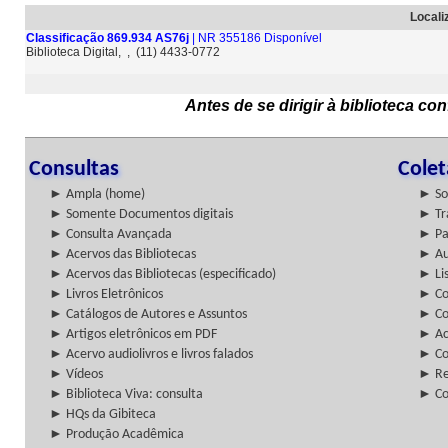
Locali
Classificação 869.934 AS76j
| NR 355186 Disponível
Biblioteca Digital, , (11) 4433-0772
Antes de se dirigir à biblioteca c
Consultas
Cole
► Ampla (home)
► So
► Somente Documentos digitais
► Tr
► Consulta Avançada
► Pa
► Acervos das Bibliotecas
► Au
► Acervos das Bibliotecas (especificado)
► Lis
► Livros Eletrônicos
► Col
► Catálogos de Autores e Assuntos
► Co
► Artigos eletrônicos em PDF
► Ac
► Acervo audiolivros e livros falados
► Co
► Vídeos
► Re
► Biblioteca Viva: consulta
► Co
► HQs da Gibiteca
► Produção Acadêmica