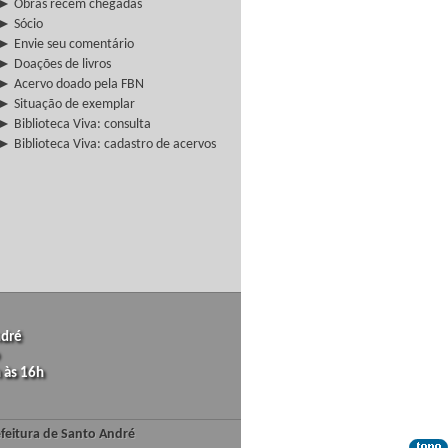
► Obras recém chegadas
► Sócio
► Envie seu comentário
► Doações de livros
► Acervo doado pela FBN
► Situação de exemplar
► Biblioteca Viva: consulta
► Biblioteca Viva: cadastro de acervos
ndré
 às 16h
efeitura de Santo André