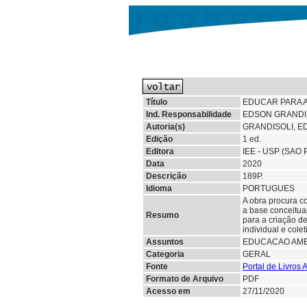
Título
EDUCAR PARA A
Ind. Responsabilidade
EDSON GRANDISO
Autoria(s)
GRANDISOLI, E
Edição
1 ed.
Editora
IEE - USP (SAO
Data
2020
Descrição
189P.
Idioma
PORTUGUES
A obra procura c
a base conceitua
Resumo
para a criação de
individual e col
Assuntos
EDUCACAO AMB
Categoria
GERAL
Fonte
Portal de Livros
Formato de Arquivo
PDF
Acesso em
27/11/2020