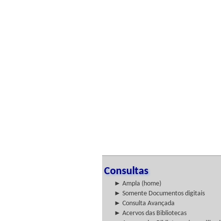
Consultas
► Ampla (home)
► Somente Documentos digitais
► Consulta Avançada
► Acervos das Bibliotecas