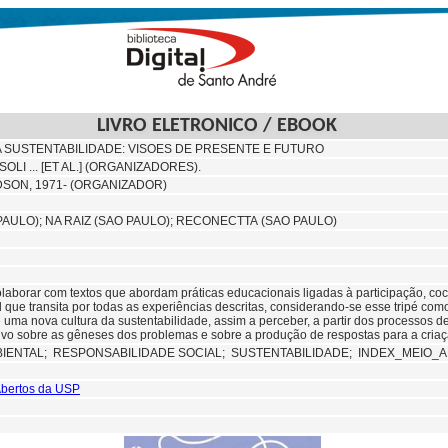
LIVRO ELETRONICO / EBOOK
 SUSTENTABILIDADE: VISOES DE PRESENTE E FUTURO
LI ... [ET AL.] (ORGANIZADORES).
DSON, 1971- (ORGANIZADOR)
 PAULO); NA RAIZ (SAO PAULO);
RECONECTTA (SAO PAULO)
olaborar com textos que abordam práticas educacionais ligadas à participação, co
l que transita por todas as experiências descritas, considerando-se esse tripé c
 uma nova cultura da sustentabilidade, assim a perceber, a partir dos processos de
etivo sobre as gêneses dos problemas e sobre a produção de respostas para a cri
IENTAL;
RESPONSABILIDADE SOCIAL;
SUSTENTABILIDADE;
INDEX_MEIO_A
 Abertos da USP