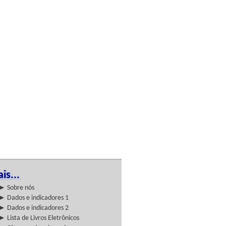
is...
► Sobre nós
► Dados e indicadores 1
► Dados e indicadores 2
► Lista de Livros Eletrônicos