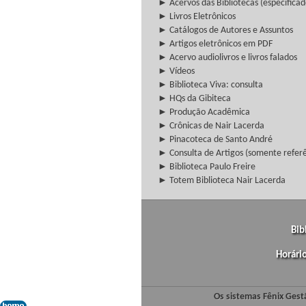
► Acervos das Bibliotecas (especificad
► Livros Eletrônicos
► Catálogos de Autores e Assuntos
► Artigos eletrônicos em PDF
► Acervo audiolivros e livros falados
► Vídeos
► Biblioteca Viva: consulta
► HQs da Gibiteca
► Produção Acadêmica
► Crônicas de Nair Lacerda
► Pinacoteca de Santo André
► Consulta de Artigos (somente referên
► Biblioteca Paulo Freire
► Totem Biblioteca Nair Lacerda
Bib
Horári
Os sistemas Fênix Gest