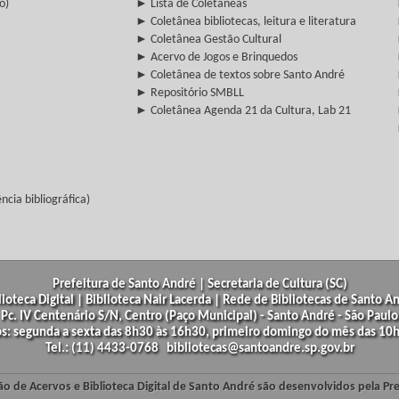
o)
► Lista de Coletâneas
► Coletânea bibliotecas, leitura e literatura
► Coletânea Gestão Cultural
► Acervo de Jogos e Brinquedos
► Coletânea de textos sobre Santo André
► Repositório SMBLL
► Coletânea Agenda 21 da Cultura, Lab 21
cia bibliográfica)
Prefeitura de Santo André | Secretaria de Cultura (SC)
lioteca Digital | Biblioteca Nair Lacerda | Rede de Bibliotecas de Santo A
Pc. IV Centenário S/N, Centro (Paço Municipal) - Santo André - São Paulo
os: segunda a sexta das 8h30 às 16h30, primeiro domingo do mês das 10h
Tel.: (11) 4433-0768 bibliotecas@santoandre.sp.gov.br
ão de Acervos e Biblioteca Digital de Santo André são desenvolvidos pela Pr