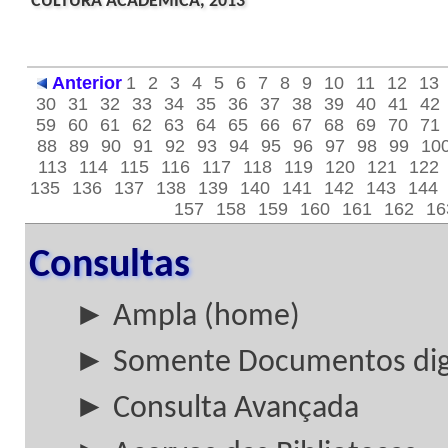
CULTURA ACADEMICA, 2013
Anterior
1
2
3
4
5
6
7
8
9
10
11
12
13
30
31
32
33
34
35
36
37
38
39
40
41
42
59
60
61
62
63
64
65
66
67
68
69
70
71
88
89
90
91
92
93
94
95
96
97
98
99
10
113
114
115
116
117
118
119
120
121
122
135
136
137
138
139
140
141
142
143
144
157
158
159
160
161
162
16
Consultas
► Ampla (home)
► Somente Documentos digi
► Consulta Avançada