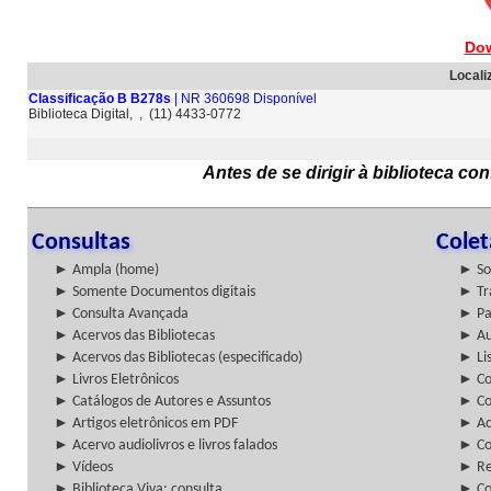
Dow
Locali
Classificação B B278s
| NR 360698 Disponível
Biblioteca Digital, , (11) 4433-0772
Antes de se dirigir à biblioteca c
Consultas
Cole
► Ampla (home)
► So
► Somente Documentos digitais
► Tr
► Consulta Avançada
► Pa
► Acervos das Bibliotecas
► Au
► Acervos das Bibliotecas (especificado)
► Lis
► Livros Eletrônicos
► Col
► Catálogos de Autores e Assuntos
► Co
► Artigos eletrônicos em PDF
► Ac
► Acervo audiolivros e livros falados
► Co
► Vídeos
► Re
► Biblioteca Viva: consulta
► Co