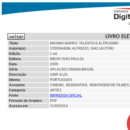
LIVRO EL
Título
MAXIMO BARRO: TALENTO E ALTRUISMO
Autoria(s)
STERNHEIM, ALFREDO, 1942 (AUTOR)
Edição
1 ed.
Editora
IMESP (SAO PAULO)
Data
2009
Série
APLAUSO CINEMA BRASIL
Descrição
238P. ILUS.
Idioma
PORTUGUES
Assuntos
CINEMA;
BIOGRAFIAS;
MONTAGEM DE FILMES
Categoria
ARTES
Fonte
IMPRENSA OFICIAL
Formato de Arquivo
PDF
Acesso em
21/05/2014