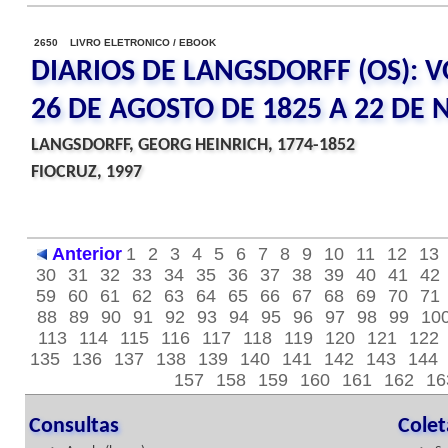
2650 LIVRO ELETRONICO / EBOOK
DIARIOS DE LANGSDORFF (OS): V
26 DE AGOSTO DE 1825 A 22 DE
LANGSDORFF, GEORG HEINRICH, 1774-1852
FIOCRUZ, 1997
Anterior
1
2
3
4
5
6
7
8
9
10
11
12
13
30
31
32
33
34
35
36
37
38
39
40
41
42
59
60
61
62
63
64
65
66
67
68
69
70
71
88
89
90
91
92
93
94
95
96
97
98
99
10
113
114
115
116
117
118
119
120
121
122
135
136
137
138
139
140
141
142
143
144
157
158
159
160
161
162
16
Consultas
Cole