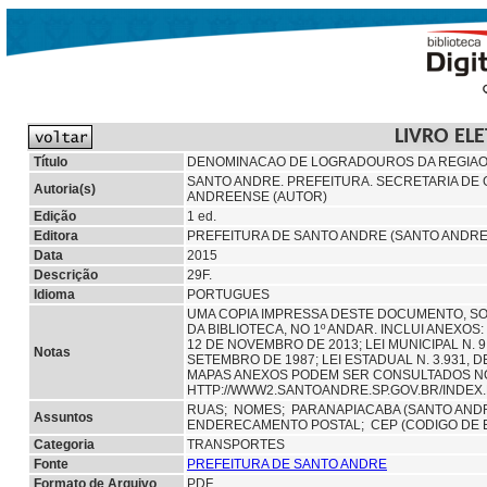
LIVRO EL
Título
DENOMINACAO DE LOGRADOUROS DA REGIAO
SANTO ANDRE. PREFEITURA. SECRETARIA DE
Autoria(s)
ANDREENSE (AUTOR)
Edição
1 ed.
Editora
PREFEITURA DE SANTO ANDRE (SANTO ANDRE
Data
2015
Descrição
29F.
Idioma
PORTUGUES
UMA COPIA IMPRESSA DESTE DOCUMENTO, S
DA BIBLIOTECA, NO 1º ANDAR. INCLUI ANEXOS
12 DE NOVEMBRO DE 2013; LEI MUNICIPAL N. 9
Notas
SETEMBRO DE 1987; LEI ESTADUAL N. 3.931, DE
MAPAS ANEXOS PODEM SER CONSULTADOS N
HTTP://WWW2.SANTOANDRE.SP.GOV.BR/INDE
RUAS;
NOMES;
PARANAPIACABA (SANTO ANDR
Assuntos
ENDERECAMENTO POSTAL; CEP (CODIGO DE
Categoria
TRANSPORTES
Fonte
PREFEITURA DE SANTO ANDRE
Formato de Arquivo
PDF