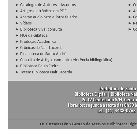
► Catálogos de Autores e Assuntos
► Co
► Artigos eletrônicos em PDF
► Ac
► Acervo audiolivros e livros falados
► Co
► Vídeos
► Re
► Biblioteca Viva: consulta
► Co
► HQs da Gibiteca
► Produção Acadêmica
► Crônicas de Nair Lacerda
► Pinacoteca de Santo André
► Consulta de Artigos (somente referência bibliográfica)
► Biblioteca Paulo Freire
► Totem Biblioteca Nair Lacerda
Prefeitura de Santo 
Biblioteca Digital | Biblioteca N
Pc. IV Centenário S/N, Centro
Horários: segunda a sexta das 8h30
Tel.: (11) 4433-0768
Os sistemas Fênix Gestão de Acervos e Biblioteca Dig