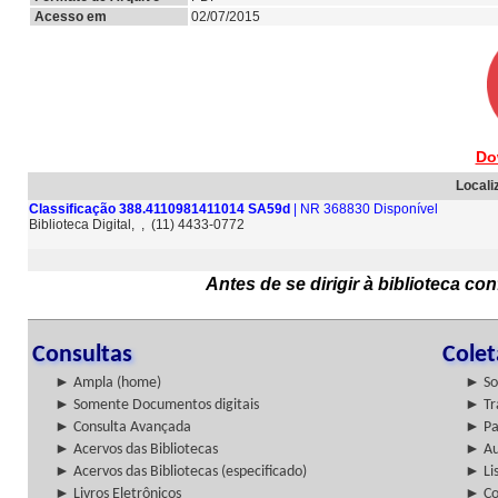
Acesso em
02/07/2015
Do
Locali
Classificação 388.4110981411014 SA59d
| NR 368830 Disponível
Biblioteca Digital, , (11) 4433-0772
Antes de se dirigir à biblioteca c
Consultas
Cole
► Ampla (home)
► So
► Somente Documentos digitais
► Tr
► Consulta Avançada
► Pa
► Acervos das Bibliotecas
► Au
► Acervos das Bibliotecas (especificado)
► Lis
► Livros Eletrônicos
► Col