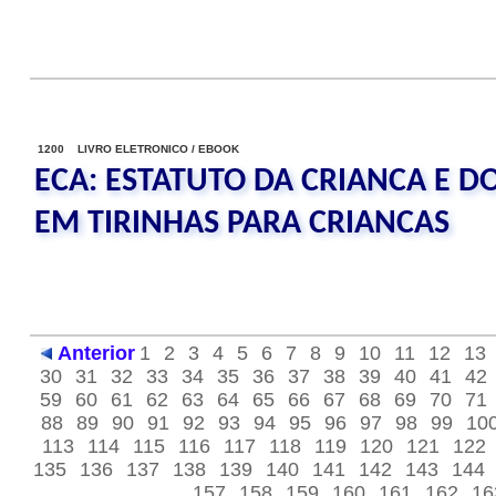
1200 LIVRO ELETRONICO / EBOOK
ECA: ESTATUTO DA CRIANCA E D
EM TIRINHAS PARA CRIANCAS
Anterior
1
2
3
4
5
6
7
8
9
10
11
12
13
30
31
32
33
34
35
36
37
38
39
40
41
42
59
60
61
62
63
64
65
66
67
68
69
70
71
88
89
90
91
92
93
94
95
96
97
98
99
10
113
114
115
116
117
118
119
120
121
122
135
136
137
138
139
140
141
142
143
144
157
158
159
160
161
162
16