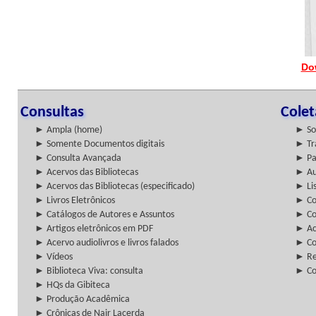
Do
Consultas
Cole
► Ampla (home)
► So
► Somente Documentos digitais
► Tr
► Consulta Avançada
► Pa
► Acervos das Bibliotecas
► Au
► Acervos das Bibliotecas (especificado)
► Lis
► Livros Eletrônicos
► Col
► Catálogos de Autores e Assuntos
► Co
► Artigos eletrônicos em PDF
► Ac
► Acervo audiolivros e livros falados
► Co
► Vídeos
► Re
► Biblioteca Viva: consulta
► Co
► HQs da Gibiteca
► Produção Acadêmica
► Crônicas de Nair Lacerda