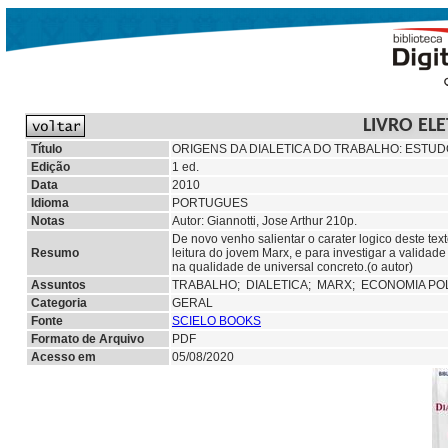
LIVRO EL
Título
ORIGENS DA DIALETICA DO TRABALHO: ESTUD
Edição
1 ed.
Data
2010
Idioma
PORTUGUES
Notas
Autor: Giannotti, Jose Arthur 210p.
De novo venho salientar o carater logico deste te
Resumo
leitura do jovem Marx, e para investigar a valida
na qualidade de universal concreto.(o autor)
Assuntos
TRABALHO;
DIALETICA;
MARX; ECONOMIA POL
Categoria
GERAL
Fonte
SCIELO BOOKS
Formato de Arquivo
PDF
Acesso em
05/08/2020