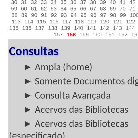
30
31
32
33
34
35
36
37
38
39
40
41
42
59
60
61
62
63
64
65
66
67
68
69
70
71
88
89
90
91
92
93
94
95
96
97
98
99
10
113
114
115
116
117
118
119
120
121
122
135
136
137
138
139
140
141
142
143
144
157
158
159
160
161
162
16
Consultas
► Ampla (home)
► Somente Documentos digi
► Consulta Avançada
► Acervos das Bibliotecas
► Acervos das Bibliotecas
(especificado)