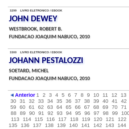
3299 LIVRO ELETRONICO / EBOOK
JOHN DEWEY
WESTBROOK, ROBERT B.
FUNDACAO JOAQUIM NABUCO, 2010
3300 LIVRO ELETRONICO / EBOOK
JOHANN PESTALOZZI
SOETARD, MICHEL
FUNDACAO JOAQUIM NABUCO, 2010
Anterior
1
2
3
4
5
6
7
8
9
10
11
12
13
30
31
32
33
34
35
36
37
38
39
40
41
42
59
60
61
62
63
64
65
66
67
68
69
70
71
88
89
90
91
92
93
94
95
96
97
98
99
10
113
114
115
116
117
118
119
120
121
122
135
136
137
138
139
140
141
142
143
144