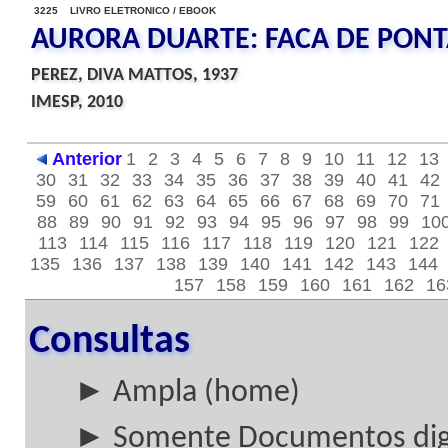
3225 LIVRO ELETRONICO / EBOOK
AURORA DUARTE: FACA DE PON
PEREZ, DIVA MATTOS, 1937
IMESP, 2010
Anterior
1
2
3
4
5
6
7
8
9
10
11
12
13
30
31
32
33
34
35
36
37
38
39
40
41
42
59
60
61
62
63
64
65
66
67
68
69
70
71
88
89
90
91
92
93
94
95
96
97
98
99
10
113
114
115
116
117
118
119
120
121
122
135
136
137
138
139
140
141
142
143
144
157
158
159
160
161
162
16
Consultas
► Ampla (home)
► Somente Documentos digi