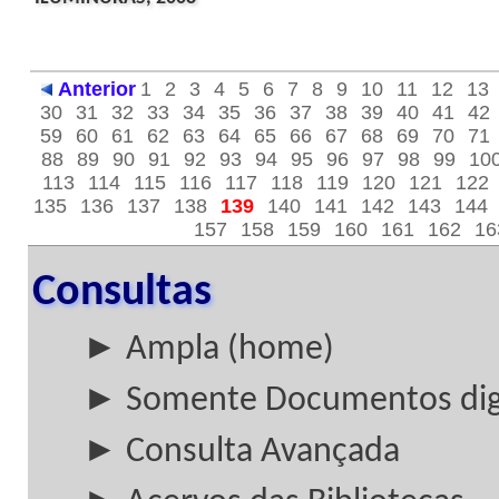
Anterior
1
2
3
4
5
6
7
8
9
10
11
12
13
30
31
32
33
34
35
36
37
38
39
40
41
42
59
60
61
62
63
64
65
66
67
68
69
70
71
88
89
90
91
92
93
94
95
96
97
98
99
10
113
114
115
116
117
118
119
120
121
122
135
136
137
138
139
140
141
142
143
144
157
158
159
160
161
162
16
Consultas
► Ampla (home)
► Somente Documentos digi
► Consulta Avançada