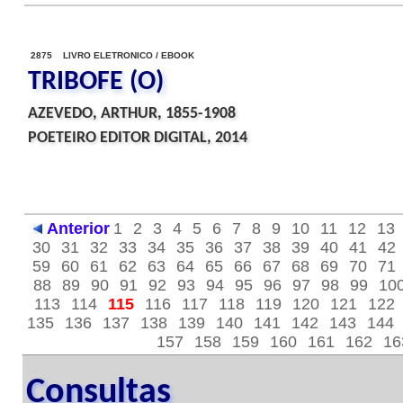
2875 LIVRO ELETRONICO / EBOOK
TRIBOFE (O)
AZEVEDO, ARTHUR, 1855-1908
POETEIRO EDITOR DIGITAL, 2014
Anterior
1
2
3
4
5
6
7
8
9
10
11
12
13
30
31
32
33
34
35
36
37
38
39
40
41
42
59
60
61
62
63
64
65
66
67
68
69
70
71
88
89
90
91
92
93
94
95
96
97
98
99
10
113
114
115
116
117
118
119
120
121
122
135
136
137
138
139
140
141
142
143
144
157
158
159
160
161
162
16
Consultas