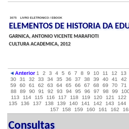
3075 LIVRO ELETRONICO / EBOOK
ELEMENTOS DE HISTORIA DA E
GARNICA, ANTONIO VICENTE MARAFIOTI
CULTURA ACADEMICA, 2012
Anterior
1
2
3
4
5
6
7
8
9
10
11
12
13
30
31
32
33
34
35
36
37
38
39
40
41
42
59
60
61
62
63
64
65
66
67
68
69
70
71
88
89
90
91
92
93
94
95
96
97
98
99
10
113
114
115
116
117
118
119
120
121
122
135
136
137
138
139
140
141
142
143
144
157
158
159
160
161
162
16
Consultas