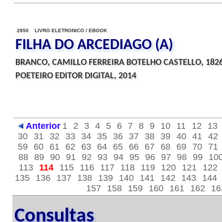
2850 LIVRO ELETRONICO / EBOOK
FILHA DO ARCEDIAGO (A)
BRANCO, CAMILLO FERREIRA BOTELHO CASTELLO, 182
POETEIRO EDITOR DIGITAL, 2014
Anterior
1
2
3
4
5
6
7
8
9
10
11
12
13
30
31
32
33
34
35
36
37
38
39
40
41
42
59
60
61
62
63
64
65
66
67
68
69
70
71
88
89
90
91
92
93
94
95
96
97
98
99
10
113
114
115
116
117
118
119
120
121
122
135
136
137
138
139
140
141
142
143
144
157
158
159
160
161
162
16
Consultas