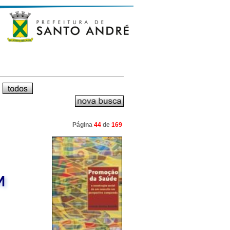
Página
44
de
169
M