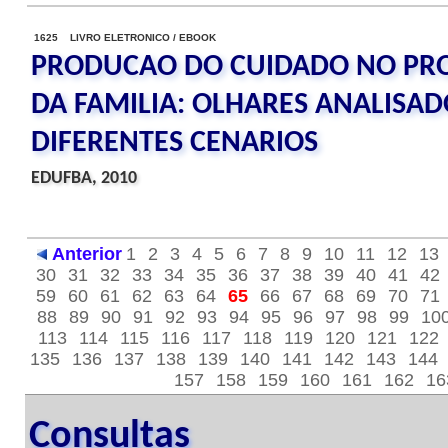
1625 LIVRO ELETRONICO / EBOOK
PRODUCAO DO CUIDADO NO PR
DA FAMILIA: OLHARES ANALISA
DIFERENTES CENARIOS
EDUFBA, 2010
Anterior
1
2
3
4
5
6
7
8
9
10
11
12
13
30
31
32
33
34
35
36
37
38
39
40
41
42
59
60
61
62
63
64
65
66
67
68
69
70
71
88
89
90
91
92
93
94
95
96
97
98
99
10
113
114
115
116
117
118
119
120
121
122
135
136
137
138
139
140
141
142
143
144
157
158
159
160
161
162
16
Consultas