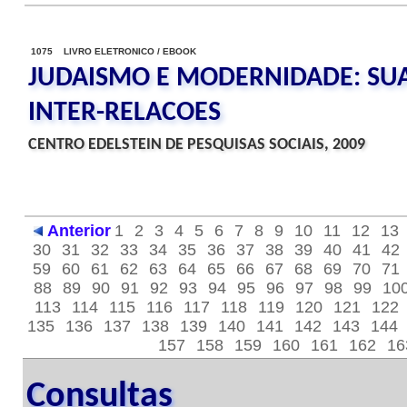
1075 LIVRO ELETRONICO / EBOOK
JUDAISMO E MODERNIDADE: SUA
INTER-RELACOES
CENTRO EDELSTEIN DE PESQUISAS SOCIAIS, 2009
Anterior
1
2
3
4
5
6
7
8
9
10
11
12
13
30
31
32
33
34
35
36
37
38
39
40
41
42
59
60
61
62
63
64
65
66
67
68
69
70
71
88
89
90
91
92
93
94
95
96
97
98
99
10
113
114
115
116
117
118
119
120
121
122
135
136
137
138
139
140
141
142
143
144
157
158
159
160
161
162
16
Consultas